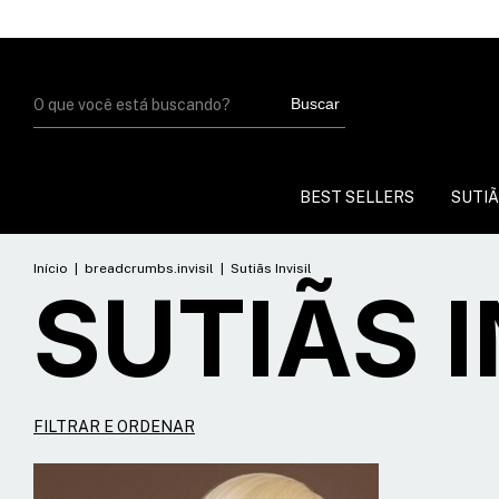
Buscar
BEST SELLERS
SUTIÃ
Início
|
breadcrumbs.invisil
|
Sutiãs Invisil
SUTIÃS I
FILTRAR E ORDENAR