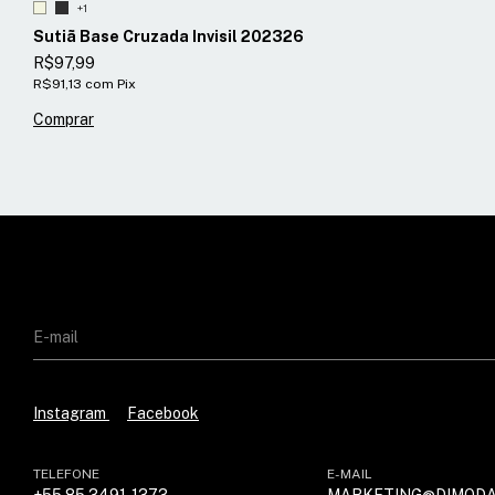
+1
Sutiã Base Cruzada Invisil 202326
R$97,99
R$91,13
com
Pix
Comprar
Instagram
Facebook
TELEFONE
E-MAIL
+55 85 3491-1373
MARKETING@DIMODA