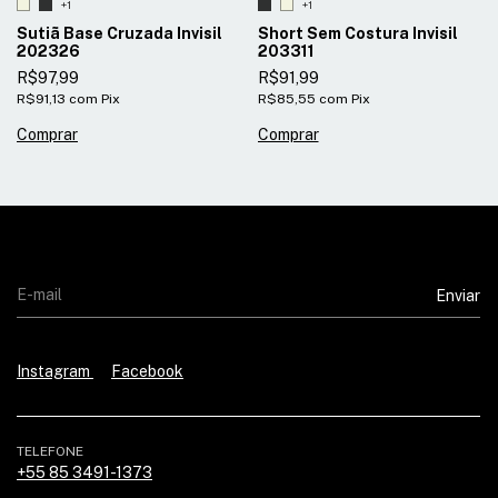
+1
+1
Sutiã Base Cruzada Invisil
Short Sem Costura Invisil
202326
203311
R$97,99
R$91,99
R$91,13
com
Pix
R$85,55
com
Pix
Comprar
Comprar
Instagram
Facebook
TELEFONE
+55 85 3491-1373