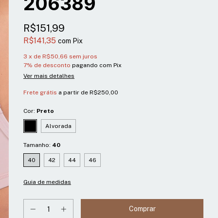
206389
R$151,99
R$141,35
com
Pix
3
x de
R$50,66
sem juros
7% de desconto
pagando com Pix
Ver mais detalhes
Frete grátis
a partir de
R$250,00
Cor:
Preto
Alvorada
Tamanho:
40
40
42
44
46
Guia de medidas