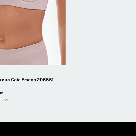
a que Caia Emana 206551
ix
juros