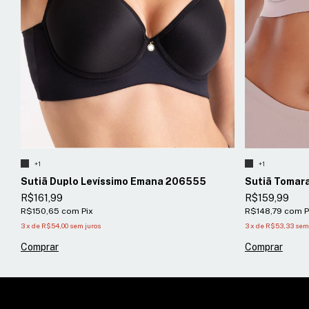
+1
+1
Sutiã Duplo Levíssimo Emana 206555
Sutiã Tomar
R$161,99
R$159,99
R$150,65
com
Pix
R$148,79
com
P
3
x
de
R$54,00
sem juros
3
x
de
R$53,33
sem 
Comprar
Comprar