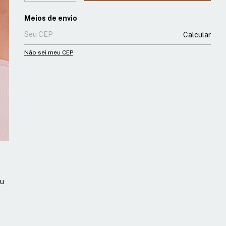
Entregas para o CEP:
Meios de envio
Calcular
Não sei meu CEP
ou