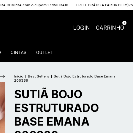
om o cupom: PRIMEIRA10
FRETE GRÁTIS A PARTIR DE R$250
10% OFF
0
LOGIN
CARRINHO
O
CINTAS
OUTLET
Início
|
Best Sellers
|
Sutiã Bojo Estruturado Base Emana
206389
SUTIÃ BOJO
ESTRUTURADO
BASE EMANA