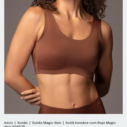
Início
|
Sutiãs
|
Sutiãs Magic Skin
|
Sutiã Invisible com Bojo Magic
Skin 206575