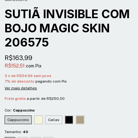
SUTIÃ INVISIBLE COM
BOJO MAGIC SKIN
206575
R$163,99
R$152,51
com
Pix
3
x de
R$54,66
sem juros
7% de desconto
pagando com Pix
Ver mais detalhes
Frete grátis
a partir de
R$250,00
Cor:
Cappuccino
Cappuccino
Callas
Tamanho:
40