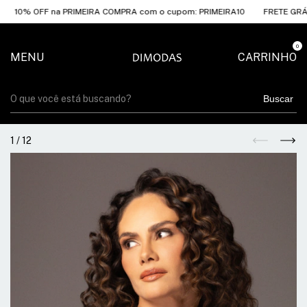
 OFF na PRIMEIRA COMPRA com o cupom: PRIMEIRA10
FRETE GRÁTIS A P
0
MENU
CARRINHO
Buscar
1
/
12