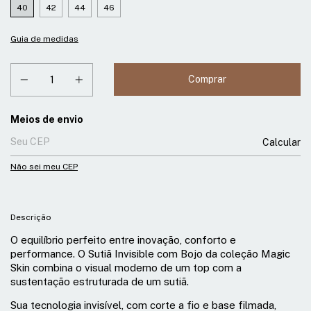
40
42
44
46
Guia de medidas
Entregas para o CEP:
Meios de envio
Calcular
Não sei meu CEP
Descrição
O equilíbrio perfeito entre inovação, conforto e
performance. O Sutiã Invisible com Bojo da coleção Magic
Skin combina o visual moderno de um top com a
sustentação estruturada de um sutiã.
Sua tecnologia invisível, com corte a fio e base filmada,